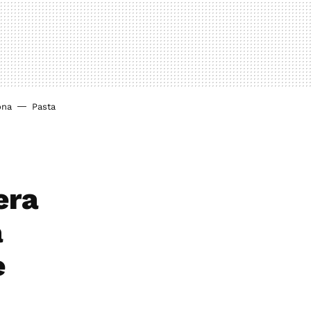
ona
Pasta
era
a
e