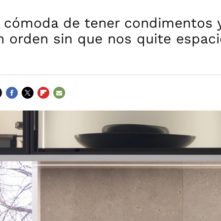
 cómoda de tener condimentos y
n orden sin que nos quite espac
FACEBOOK
TWITTER
FLIPBOARD
E-
MAIL