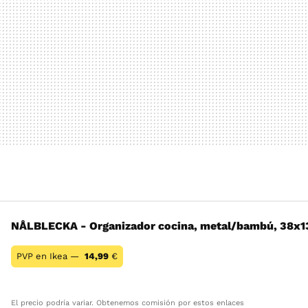
NÅLBLECKA - Organizador cocina, metal/bambú, 38x
PVP en Ikea —
14,99
€
El precio podría variar. Obtenemos comisión por estos enlaces