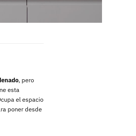
rdenado
, pero
ene esta
Ocupa el espacio
ara poner desde