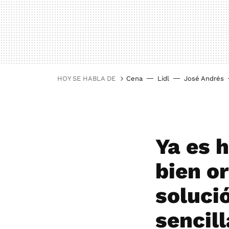
HOY SE HABLA DE
Cena
Lidl
José Andrés
Ya es 
bien o
soluci
sencill