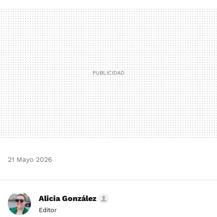
FACEBOOK
TWITTER
FLIPBOARD
E-
WHATSAPP
MAIL
21 Mayo 2026
Alicia González
Editor