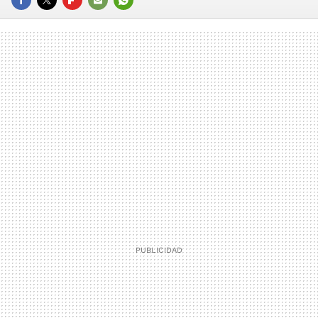
FACEBOOK
TWITTER
FLIPBOARD
E-
WHATSAPP
MAIL