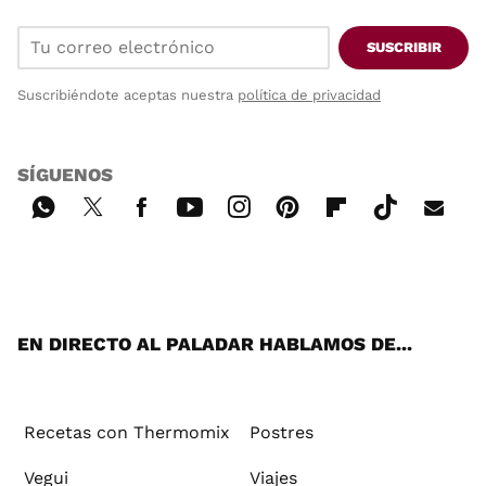
SUSCRIBIR
Suscribiéndote aceptas nuestra
política de privacidad
SÍGUENOS
Wh
Twi
Fac
You
Inst
Pint
Flip
Tikt
E-
ats
tter
ebo
tub
agr
ere
boa
ok
mai
App
ok
e
am
st
rd
l
EN DIRECTO AL PALADAR HABLAMOS DE...
Recetas con Thermomix
Postres
Vegui
Viajes