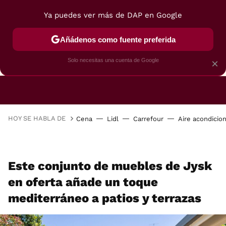
Ya puedes ver más de DAP en Google
Añádenos como fuente preferida
CAFETERAS
FREIDORAS DE AIRE
GUÍAS DE 
Solo necesitas una cuenta de Google
×
HOY SE HABLA DE
Cena
Lidl
Carrefour
Aire acondicio
Este conjunto de muebles de Jysk
en oferta añade un toque
mediterráneo a patios y terrazas