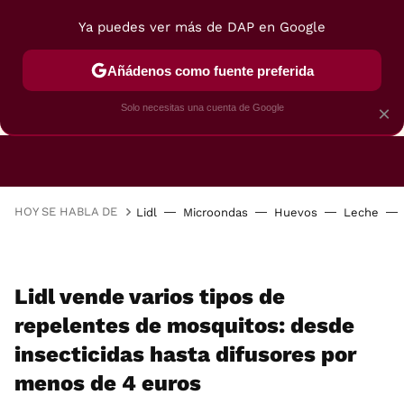
Ya puedes ver más de DAP en Google
Añádenos como fuente preferida
CAFETERAS
FREIDORAS DE AIRE
GUÍAS DE 
Solo necesitas una cuenta de Google
×
HOY SE HABLA DE
Lidl
Microondas
Huevos
Leche
Lidl vende varios tipos de
repelentes de mosquitos: desde
insecticidas hasta difusores por
menos de 4 euros