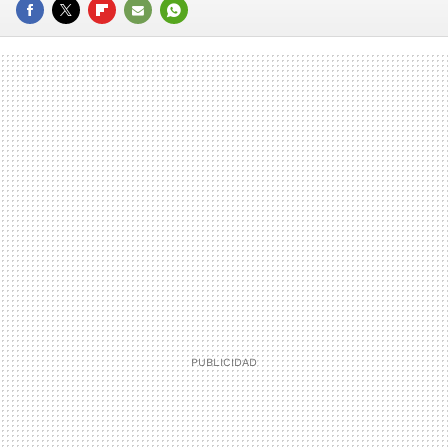
FACEBOOK
TWITTER
FLIPBOARD
E-
WHATSAPP
MAIL