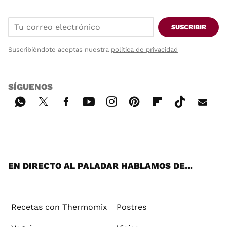
SUSCRIBIR
Suscribiéndote aceptas nuestra
política de privacidad
SÍGUENOS
Wh
Twi
Fac
You
Inst
Pint
Flip
Tikt
E-
ats
tter
ebo
tub
agr
ere
boa
ok
mai
App
ok
e
am
st
rd
l
EN DIRECTO AL PALADAR HABLAMOS DE...
Recetas con Thermomix
Postres