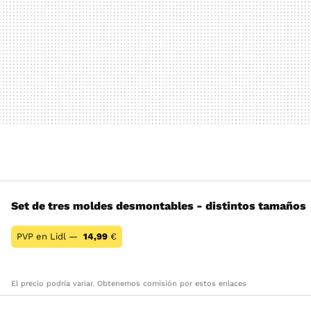
Set de tres moldes desmontables - distintos tamaños
PVP en Lidl —
14,99
€
El precio podría variar. Obtenemos comisión por estos enlaces