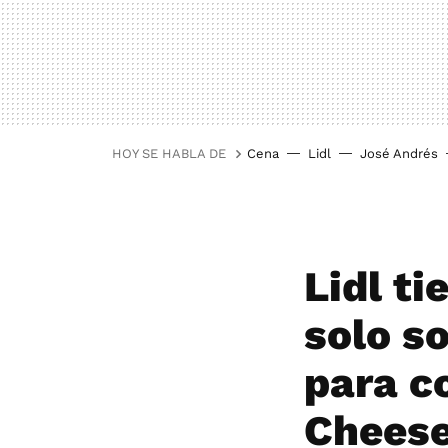
HOY SE HABLA DE
Cena
Lidl
José Andrés
Lidl ti
solo s
para c
Chees