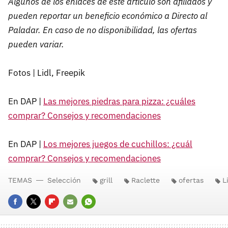
Algunos de los enlaces de este artículo son afiliados y
pueden reportar un beneficio económico a Directo al
Paladar. En caso de no disponibilidad, las ofertas
pueden variar.
Fotos | Lidl, Freepik
En DAP |
Las mejores piedras para pizza: ¿cuáles
comprar? Consejos y recomendaciones
En DAP |
Los mejores juegos de cuchillos: ¿cuál
comprar? Consejos y recomendaciones
TEMAS
Selección
grill
Raclette
ofertas
L
FACEBOOK
TWITTER
FLIPBOARD
E-
WHATSAPP