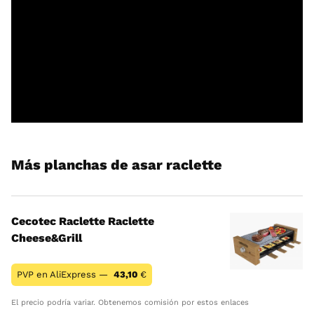
Más planchas de asar raclette
Cecotec Raclette Raclette
Cheese&Grill
PVP en AliExpress —
43,10
€
El precio podría variar. Obtenemos comisión por estos enlaces