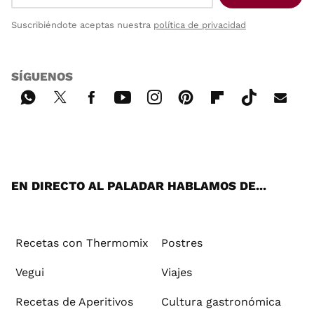
Suscribiéndote aceptas nuestra
política de privacidad
SÍGUENOS
Wh
Twi
Fac
You
Inst
Pint
Flip
Tikt
E-
ats
tter
ebo
tub
agr
ere
boa
ok
mai
App
ok
e
am
st
rd
l
EN DIRECTO AL PALADAR HABLAMOS DE...
Recetas con Thermomix
Postres
Vegui
Viajes
Recetas de Aperitivos
Cultura gastronómica