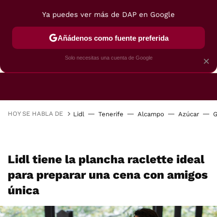
Ya puedes ver más de DAP en Google
Añádenos como fuente preferida
CAFETERAS
FREIDORAS DE AIRE
GUÍAS DE 
Solo necesitas una cuenta de Google
×
HOY SE HABLA DE
Lidl
Tenerife
Alcampo
Azúcar
G
Lidl tiene la plancha raclette ideal
para preparar una cena con amigos
única