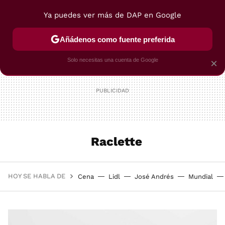
Ya puedes ver más de DAP en Google
MENÚ
NUEVO
Añádenos como fuente preferida
POSTRES
VIAJES
SELECCIÓN
VEGUI
Solo necesitas una cuenta de Google
×
Raclette
HOY SE HABLA DE
Cena
Lidl
José Andrés
Mundial