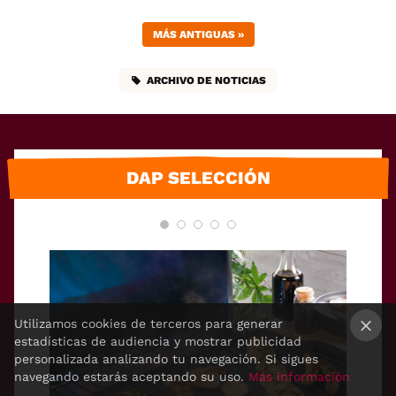
MÁS ANTIGUAS
»
ARCHIVO DE NOTICIAS
DAP SELECCIÓN
Utilizamos cookies de terceros para generar
estadísticas de audiencia y mostrar publicidad
×
personalizada analizando tu navegación. Si sigues
navegando estarás aceptando su uso.
Más información