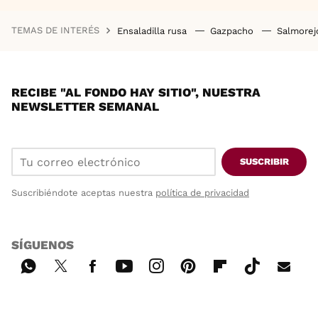
TEMAS DE INTERÉS
Ensaladilla rusa
Gazpacho
Salmore
RECIBE "AL FONDO HAY SITIO", NUESTRA
NEWSLETTER SEMANAL
SUSCRIBIR
Suscribiéndote aceptas nuestra
política de privacidad
SÍGUENOS
Wh
Twi
Fac
You
Inst
Pint
Flip
Tikt
E-
ats
tter
ebo
tub
agr
ere
boa
ok
mai