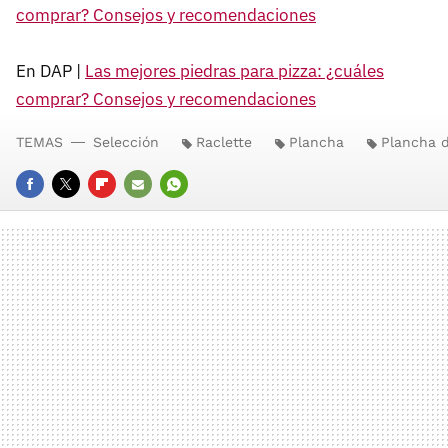
comprar? Consejos y recomendaciones
En DAP |
Las mejores piedras para pizza: ¿cuáles
comprar? Consejos y recomendaciones
TEMAS
Selección
Raclette
Plancha
Plancha d
FACEBOOK
TWITTER
FLIPBOARD
E-
WHATSAPP
MAIL