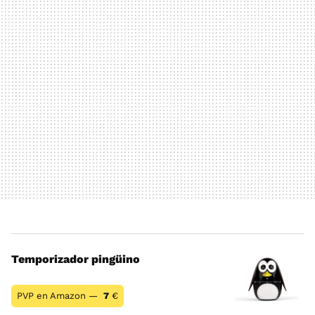
Temporizador pingüino
PVP en Amazon —
7
€