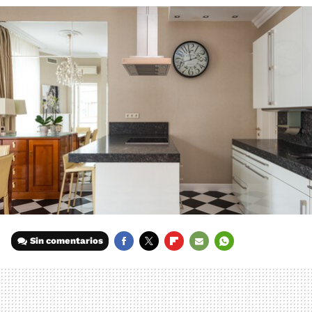
Sin comentarios
FACEBOOK
TWITTER
FLIPBOARD
E-
WHATSAPP
MAIL