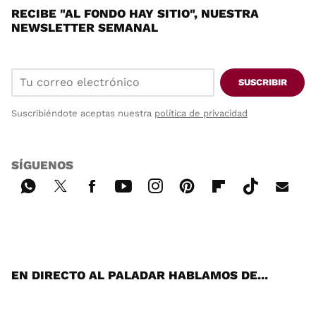
RECIBE "AL FONDO HAY SITIO", NUESTRA
NEWSLETTER SEMANAL
SUSCRIBIR
Suscribiéndote aceptas nuestra
política de privacidad
SÍGUENOS
Wh
Twi
Fac
You
Inst
Pint
Flip
Tikt
E-
ats
tter
ebo
tub
agr
ere
boa
ok
mai
App
ok
e
am
st
rd
l
EN DIRECTO AL PALADAR HABLAMOS DE...