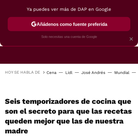
Ya puedes ver más de DAP en Google
Añádenos como fuente preferida
CAFETERAS
FREIDORAS DE AIRE
GUÍAS DE 
Solo necesitas una cuenta de Google
×
HOY SE HABLA DE
Cena
Lidl
José Andrés
Mundial
Seis temporizadores de cocina que
son el secreto para que las recetas
queden mejor que las de nuestra
madre