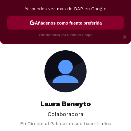
Ya puedes ver más de DAP en Google
MENÚ
NUEVO
Añádenos como fuente preferida
POSTRES
VIAJES
SELECCIÓN
VEGUI
Solo necesitas una cuenta de Google
×
Laura Beneyto
Colaboradora
En Directo al Paladar desde
hace 4 años