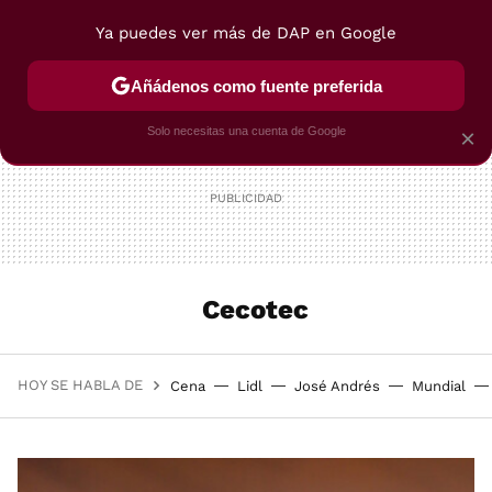
Ya puedes ver más de DAP en Google
MENÚ
NUEVO
Añádenos como fuente preferida
POSTRES
VIAJES
SELECCIÓN
VEGUI
Solo necesitas una cuenta de Google
×
Cecotec
HOY SE HABLA DE
Cena
Lidl
José Andrés
Mundial