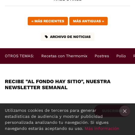
«
MÁS RECIENTES
MÁS ANTIGUAS
»
ARCHIVO DE NOTICIAS
OTROS TEMAS:
Recetas con Thermomix
Postres
Pollo
RECIBE "AL FONDO HAY SITIO", NUESTRA
NEWSLETTER SEMANAL
Utilizamos cookies de terceros para generar
SUSCRIBIR
estadísticas de audiencia y mostrar publicidad
×
personalizada analizando tu navegación. Si sigues
Suscribiéndote aceptas nuestra
política de privacidad
navegando estarás aceptando su uso.
Más información