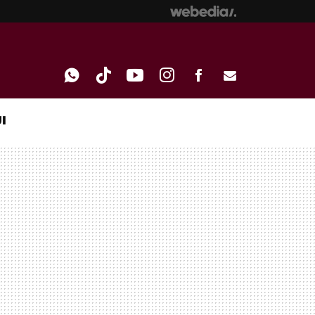
I
WHATSAPP
TIKTOK
YOUTUBE
INSTAGRAM
FACEBOOK
E-
MAIL