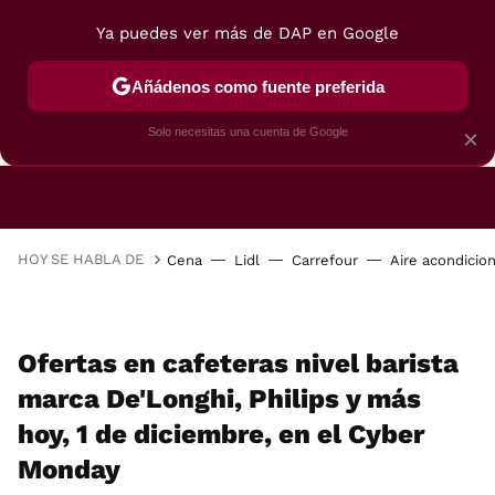
Ya puedes ver más de DAP en Google
Añádenos como fuente preferida
CAFETERAS
FREIDORAS DE AIRE
GUÍAS DE 
Solo necesitas una cuenta de Google
×
HOY SE HABLA DE
Cena
Lidl
Carrefour
Aire acondicio
Ofertas en cafeteras nivel barista
marca De'Longhi, Philips y más
hoy, 1 de diciembre, en el Cyber
Monday