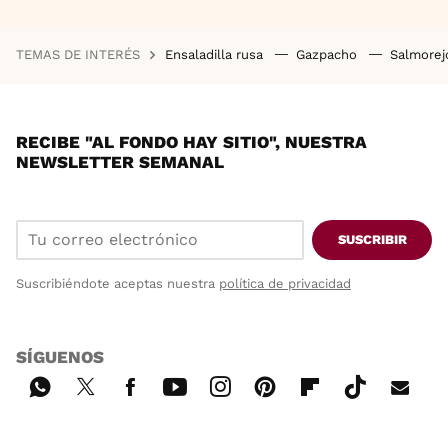
TEMAS DE INTERÉS
Ensaladilla rusa
Gazpacho
Salmore
RECIBE "AL FONDO HAY SITIO", NUESTRA
NEWSLETTER SEMANAL
SUSCRIBIR
Suscribiéndote aceptas nuestra
política de privacidad
SÍGUENOS
Wh
Twi
Fac
You
Inst
Pint
Flip
Tikt
E-
ats
tter
ebo
tub
agr
ere
boa
ok
mai