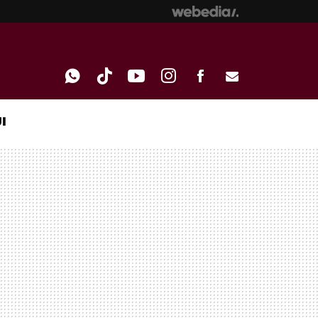
I
WHATSAPP
TIKTOK
YOUTUBE
INSTAGRAM
FACEBOOK
E-
MAIL