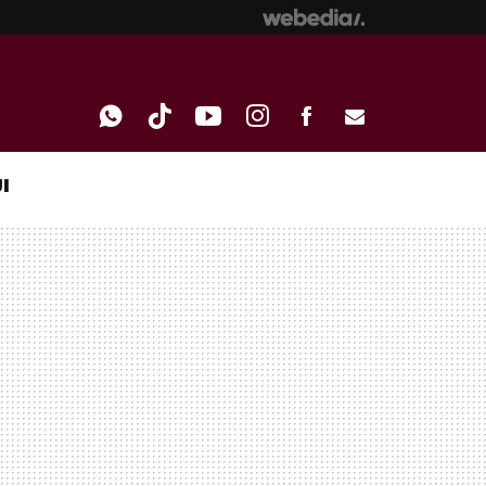
I
WHATSAPP
TIKTOK
YOUTUBE
INSTAGRAM
FACEBOOK
E-
MAIL