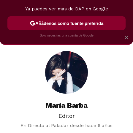
Ya puedes ver más de DAP en Google
MENÚ
NUEVO
Añádenos como fuente preferida
POSTRES
VIAJES
SELECCIÓN
VEGUI
Solo necesitas una cuenta de Google
×
María Barba
Editor
En Directo al Paladar desde
hace 6 años