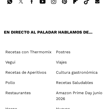
Wh
Twi
Fac
You
Inst
Pint
Flip
Tikt
E-
ats
tter
ebo
tub
agr
ere
boa
ok
mai
App
ok
e
am
st
rd
l
EN DIRECTO AL PALADAR HABLAMOS DE...
Recetas con Thermomix
Postres
Vegui
Viajes
Recetas de Aperitivos
Cultura gastronómica
Pollo
Recetas Saludables
Restaurantes
Amazon Prime Day junio
2026
Horno
Huevos