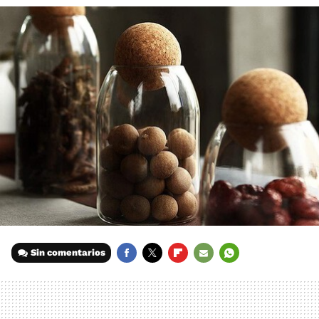
Sin comentarios
FACEBOOK
TWITTER
FLIPBOARD
E-
WHATSAPP
MAIL