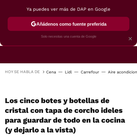
Ya puedes ver más de DAP en Google
Añádenos como fuente preferida
CAFETERAS
FREIDORAS DE AIRE
GUÍAS DE 
Solo necesitas una cuenta de Google
×
HOY SE HABLA DE
Cena
Lidl
Carrefour
Aire acondicio
Los cinco botes y botellas de
cristal con tapa de corcho ideles
para guardar de todo en la cocina
(y dejarlo a la vista)