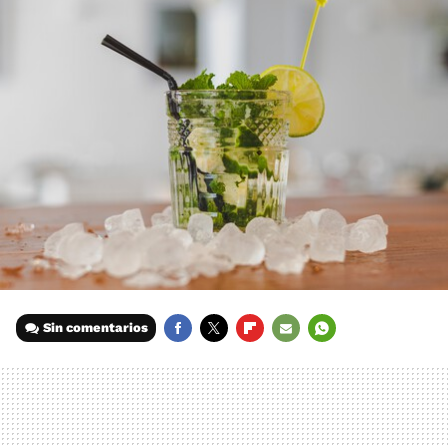
Sin comentarios
FACEBOOK
TWITTER
FLIPBOARD
E-
WHATSAPP
MAIL