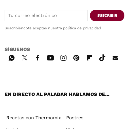
SUSCRIBIR
Suscribiéndote aceptas nuestra
política de privacidad
SÍGUENOS
Wh
Twi
Fac
You
Inst
Pint
Flip
Tikt
E-
ats
tter
ebo
tub
agr
ere
boa
ok
mai
App
ok
e
am
st
rd
l
EN DIRECTO AL PALADAR HABLAMOS DE...
Recetas con Thermomix
Postres