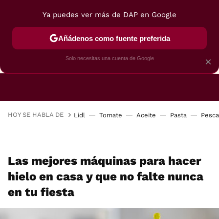
Ya puedes ver más de DAP en Google
Añádenos como fuente preferida
CAFETERAS
FREIDORAS DE AIRE
GUÍAS DE 
Solo necesitas una cuenta de Google
×
HOY SE HABLA DE
Lidl
Tomate
Aceite
Pasta
Pesc
Las mejores máquinas para hacer
hielo en casa y que no falte nunca
en tu fiesta