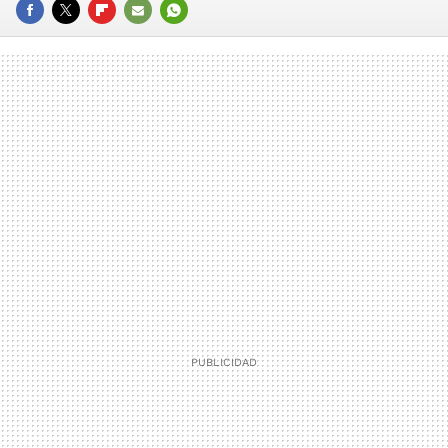
FACEBOOK
TWITTER
FLIPBOARD
E-
WHATSAPP
MAIL