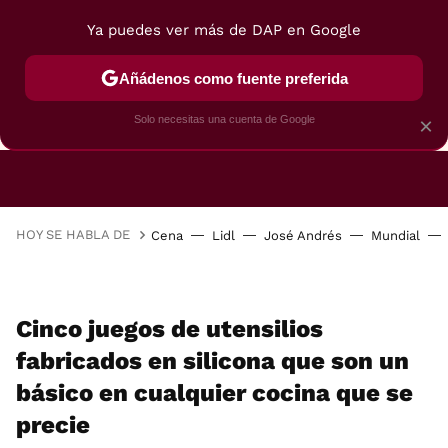
Ya puedes ver más de DAP en Google
Añádenos como fuente preferida
CAFETERAS
FREIDORAS DE AIRE
GUÍAS DE 
Solo necesitas una cuenta de Google
×
HOY SE HABLA DE
Cena
Lidl
José Andrés
Mundial
Cinco juegos de utensilios
fabricados en silicona que son un
básico en cualquier cocina que se
precie