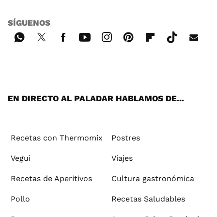
SÍGUENOS
Wh
Twi
Fac
You
Inst
Pint
Flip
Tikt
E-
ats
tter
ebo
tub
agr
ere
boa
ok
mai
App
ok
e
am
st
rd
l
EN DIRECTO AL PALADAR HABLAMOS DE...
Recetas con Thermomix
Postres
Vegui
Viajes
Recetas de Aperitivos
Cultura gastronómica
Pollo
Recetas Saludables