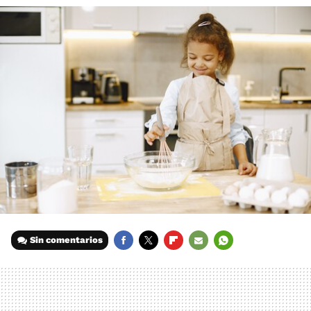
Sin comentarios
FACEBOOK
TWITTER
FLIPBOARD
E-
WHATSAPP
MAIL