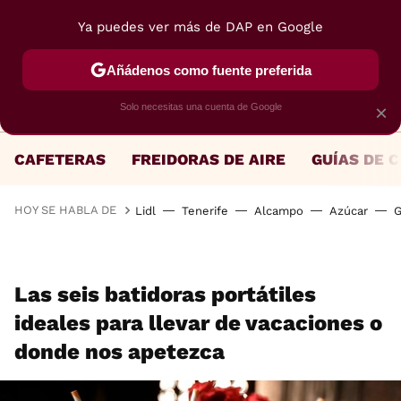
Ya puedes ver más de DAP en Google
MENÚ
NUEVO
Añádenos como fuente preferida
Solo necesitas una cuenta de Google
×
CAFETERAS
FREIDORAS DE AIRE
GUÍAS DE 
HOY SE HABLA DE
Lidl
Tenerife
Alcampo
Azúcar
G
Las seis batidoras portátiles
ideales para llevar de vacaciones o
donde nos apetezca