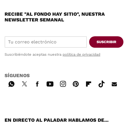
RECIBE "AL FONDO HAY SITIO", NUESTRA
NEWSLETTER SEMANAL
SUSCRIBIR
Suscribiéndote aceptas nuestra
política de privacidad
SÍGUENOS
Wh
Twi
Fac
You
Inst
Pint
Flip
Tikt
E-
ats
tter
ebo
tub
agr
ere
boa
ok
mai
App
ok
e
am
st
rd
l
EN DIRECTO AL PALADAR HABLAMOS DE...