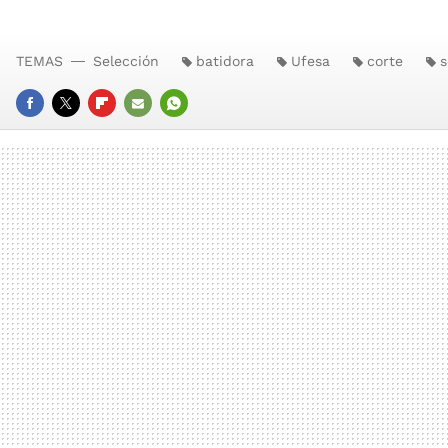
TEMAS
Selección
batidora
Ufesa
corte
s
FACEBOOK
TWITTER
FLIPBOARD
E-
WHATSAPP
MAIL