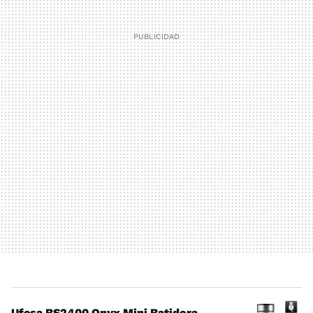
Ufesa BS2400 Onyx Mini Batidora