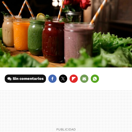
Sin comentarios
FACEBOOK
TWITTER
FLIPBOARD
E-
WHATSAPP
MAIL