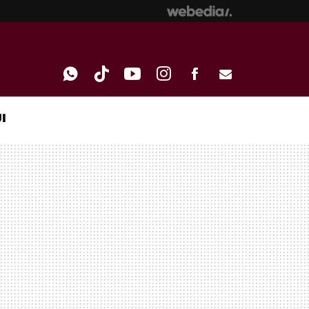
I
WHATSAPP
TIKTOK
YOUTUBE
INSTAGRAM
FACEBOOK
E-
MAIL