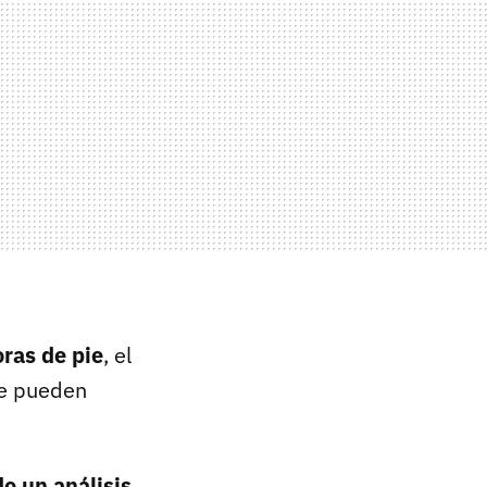
oras de pie
, el
se pueden
o un análisis