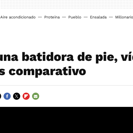
Aire acondicionado
Proteína
Pueblo
Ensalada
Millonari
una batidora de pie, v
is comparativo
FACEBOOK
TWITTER
FLIPBOARD
E-
MAIL