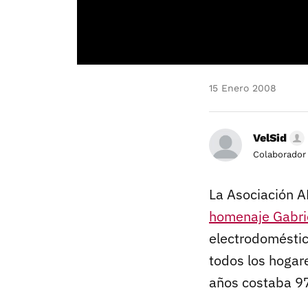
15 Enero 2008
VelSid
Colaborador
La Asociación A
homenaje Gabrie
electrodoméstic
todos los hogar
años costaba 9