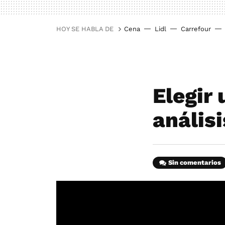
HOY SE HABLA DE
Cena
Lidl
Carrefour
Elegir 
anális
Sin comentarios