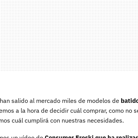
han salido al mercado miles de modelos de
batid
emos a la hora de decidir cuál comprar, como no 
mos cuál cumplirá con nuestras necesidades.
amos un vídeo de
Consumer Eroski que ha realizad