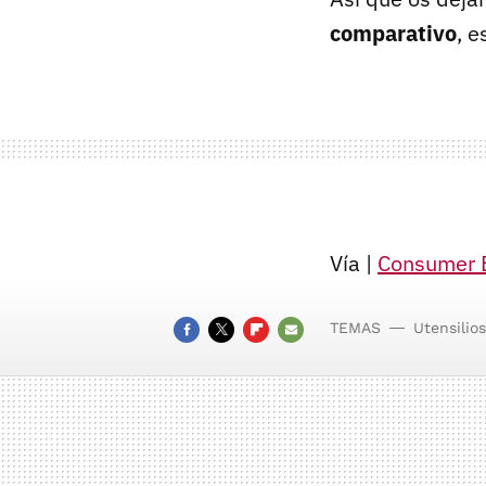
comparativo
, e
Vía |
Consumer 
TEMAS
Utensilios
FACEBOOK
TWITTER
FLIPBOARD
E-
MAIL