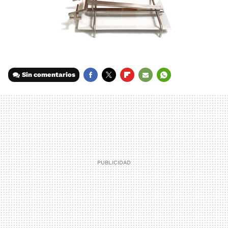
Sin comentarios
FACEBOOK
TWITTER
FLIPBOARD
E-
WHATSAPP
MAIL