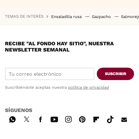
TEMAS DE INTERÉS
Ensaladilla rusa
Gazpacho
Salmore
RECIBE "AL FONDO HAY SITIO", NUESTRA
NEWSLETTER SEMANAL
SUSCRIBIR
Suscribiéndote aceptas nuestra
política de privacidad
SÍGUENOS
Wh
Twi
Fac
You
Inst
Pint
Flip
Tikt
E-
ats
tter
ebo
tub
agr
ere
boa
ok
mai