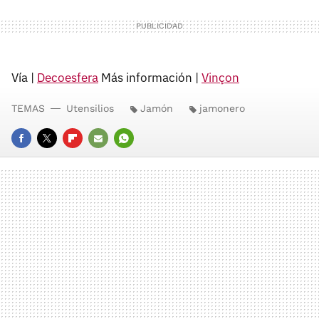
Vía |
Decoesfera
Más información |
Vinçon
TEMAS
Utensilios
Jamón
jamonero
FACEBOOK
TWITTER
FLIPBOARD
E-
WHATSAPP
MAIL