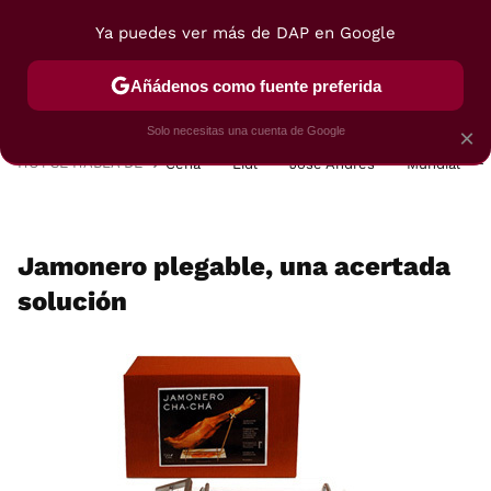
Ya puedes ver más de DAP en Google
MENÚ
NUEVO
Añádenos como fuente preferida
POSTRES
VIAJES
SELECCIÓN
VEGUI
Solo necesitas una cuenta de Google
×
HOY SE HABLA DE
Cena
Lidl
José Andrés
Mundial
Jamonero plegable, una acertada
solución