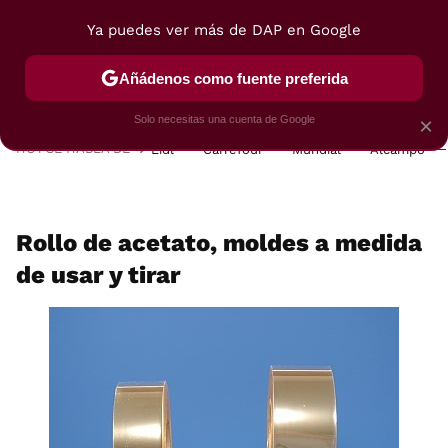
Ya puedes ver más de DAP en Google
MENÚ
NUEVO
Añádenos como fuente preferida
POSTRES
VIAJES
SELECCIÓN
VEGUI
Solo necesitas una cuenta de Google
×
HOY SE HABLA DE
Lidl
Carrefour
Mundial
Alcampo
Rollo de acetato, moldes a medida
de usar y tirar