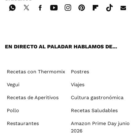
Wh
Twi
Fac
You
Inst
Pint
Flip
Tikt
E-
ats
tter
ebo
tub
agr
ere
boa
ok
mai
App
ok
e
am
st
rd
l
EN DIRECTO AL PALADAR HABLAMOS DE...
Recetas con Thermomix
Postres
Vegui
Viajes
Recetas de Aperitivos
Cultura gastronómica
Pollo
Recetas Saludables
Restaurantes
Amazon Prime Day junio
2026