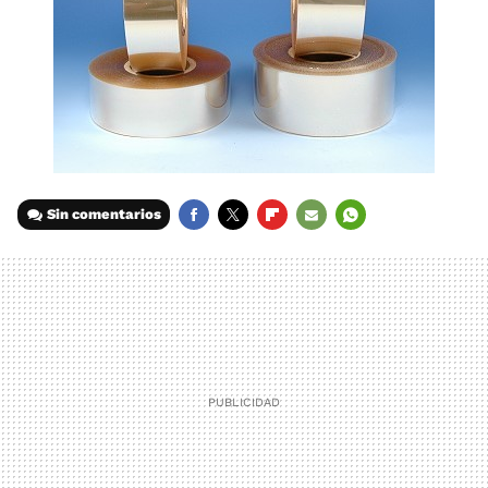
Sin comentarios
FACEBOOK
TWITTER
FLIPBOARD
E-
WHATSAPP
MAIL