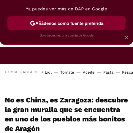
Ya puedes ver más de DAP en Google
Añádenos como fuente preferida
Solo necesitas una cuenta de Google
×
RESTAURANTES
GASTROGUÍA
48 HORAS
HOY SE HABLA DE
Lidl
Tomate
Aceite
Pasta
Pesc
No es China, es Zaragoza: descubre
la gran muralla que se encuentra
en uno de los pueblos más bonitos
de Aragón