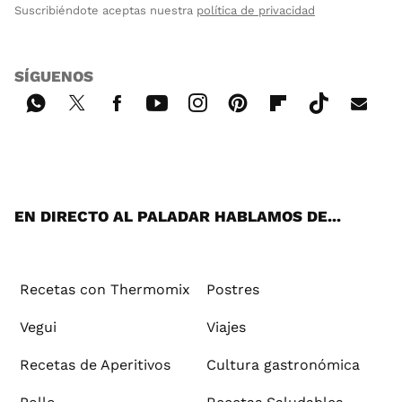
Suscribiéndote aceptas nuestra
política de privacidad
SÍGUENOS
Wh
Twi
Fac
You
Inst
Pint
Flip
Tikt
E-
ats
tter
ebo
tub
agr
ere
boa
ok
mai
App
ok
e
am
st
rd
l
EN DIRECTO AL PALADAR HABLAMOS DE...
Recetas con Thermomix
Postres
Vegui
Viajes
Recetas de Aperitivos
Cultura gastronómica