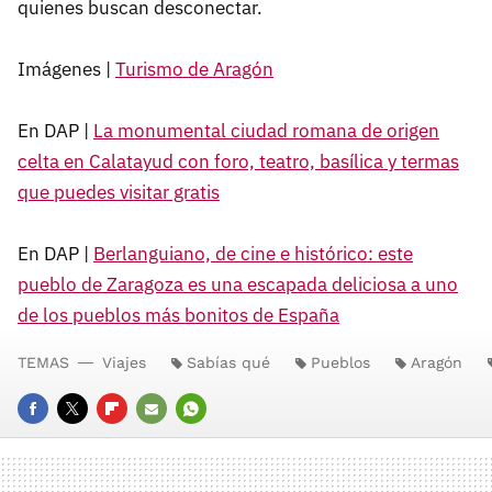
quienes buscan desconectar.
Imágenes |
Turismo de Aragón
En DAP |
La monumental ciudad romana de origen
celta en Calatayud con foro, teatro, basílica y termas
que puedes visitar gratis
En DAP |
Berlanguiano, de cine e histórico: este
pueblo de Zaragoza es una escapada deliciosa a uno
de los pueblos más bonitos de España
TEMAS
Viajes
Sabías qué
Pueblos
Aragón
FACEBOOK
TWITTER
FLIPBOARD
E-
WHATSAPP
MAIL