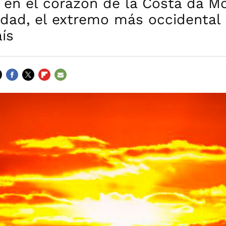
en el corazón de la Costa da Mo
idad, el extremo más occidental
ís
FACEBOOK
TWITTER
FLIPBOARD
E-
MAIL