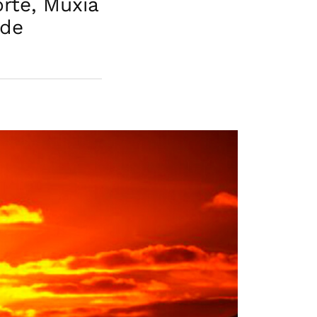
rte, Muxía
 de