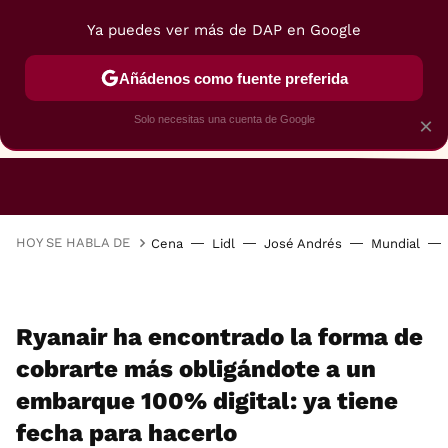
Ya puedes ver más de DAP en Google
Añádenos como fuente preferida
Solo necesitas una cuenta de Google
×
RESTAURANTES
GASTROGUÍA
48 HORAS
HOY SE HABLA DE
Cena
Lidl
José Andrés
Mundial
Ryanair ha encontrado la forma de
cobrarte más obligándote a un
embarque 100% digital: ya tiene
fecha para hacerlo