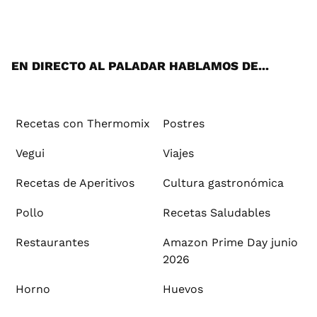
ats
tter
ebo
tub
agr
ere
boa
ok
mai
App
ok
e
am
st
rd
l
EN DIRECTO AL PALADAR HABLAMOS DE...
Recetas con Thermomix
Postres
Vegui
Viajes
Recetas de Aperitivos
Cultura gastronómica
Pollo
Recetas Saludables
Restaurantes
Amazon Prime Day junio
2026
Horno
Huevos