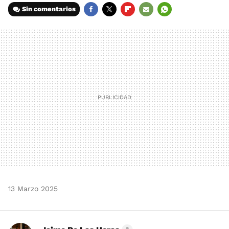
Sin comentarios
FACEBOOK
TWITTER
FLIPBOARD
E-
WHATSAPP
MAIL
13 Marzo 2025