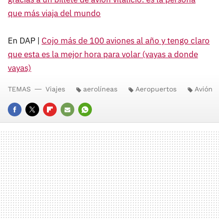
que más viaja del mundo
En DAP |
Cojo más de 100 aviones al año y tengo claro
que esta es la mejor hora para volar (vayas a donde
vayas)
TEMAS
Viajes
aerolíneas
Aeropuertos
Avión
FACEBOOK
TWITTER
FLIPBOARD
E-
WHATSAPP
MAIL