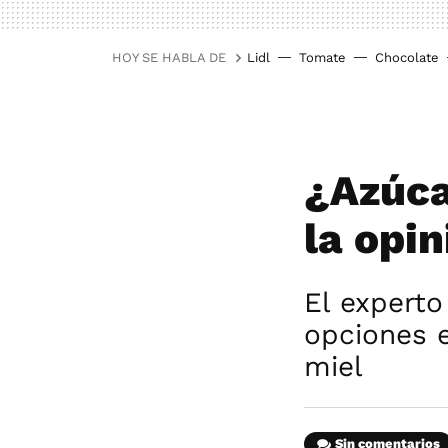
HOY SE HABLA DE
Lidl
Tomate
Chocolate
¿Azúca
la opin
El experto
opciones e
miel
Sin comentarios