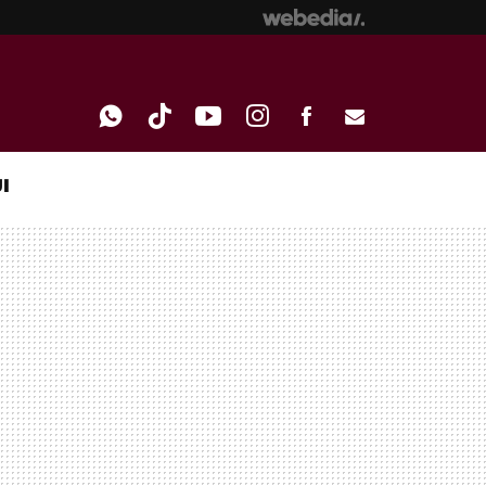
I
WHATSAPP
TIKTOK
YOUTUBE
INSTAGRAM
FACEBOOK
E-
MAIL