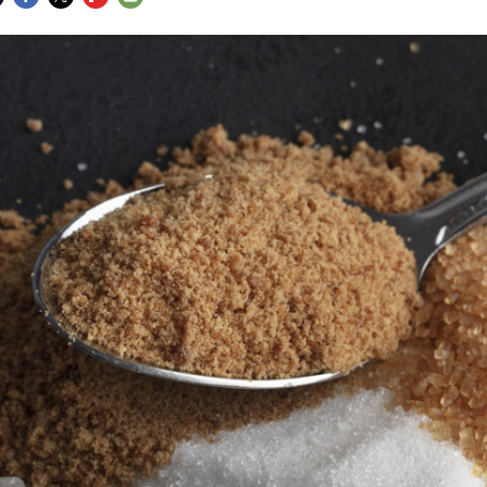
FACEBOOK
TWITTER
FLIPBOARD
E-
MAIL