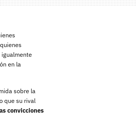
uienes
 quienes
n igualmente
ón en la
mida sobre la
 que su rival
s convicciones