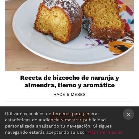
Receta de bizcocho de naranja y
almendra, tierno y aromático
HACE 5 MESES
Utilizamos cookies de terceros para generar
MÁS ANTIGUAS
»
estadísticas de audiencia y mostrar publicidad
×
personalizada analizando tu navegación. Si sigues
navegando estarás aceptando su uso.
Más información
ARCHIVO DE NOTICIAS