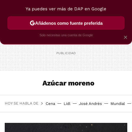
Ya puedes ver más de DAP en Google
MENÚ
NUEVO
Añádenos como fuente preferida
POSTRES
VIAJES
SELECCIÓN
VEGUI
Solo necesitas una cuenta de Google
×
Azúcar moreno
HOY SE HABLA DE
Cena
Lidl
José Andrés
Mundial