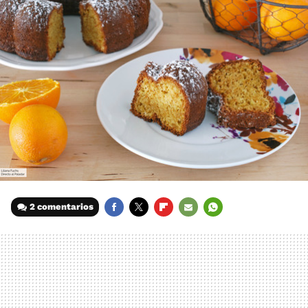
2 comentarios
FACEBOOK
TWITTER
FLIPBOARD
E-
WHATSAPP
MAIL