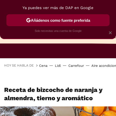
Ya puedes ver más de DAP en Google
Añádenos como fuente preferida
Solo necesitas una cuenta de Google
×
TARTAS
BIZCOCHOS
GALLETAS
HOY SE HABLA DE
Cena
Lidl
Carrefour
Aire acondicio
Receta de bizcocho de naranja y
almendra, tierno y aromático