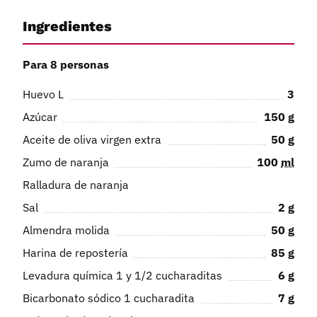
Ingredientes
Para 8 personas
Huevo L
3
Azúcar
150
g
Aceite de oliva virgen extra
50
g
Zumo de naranja
100
ml
Ralladura de naranja
Sal
2
g
Almendra molida
50
g
Harina de repostería
85
g
Levadura química 1 y 1/2 cucharaditas
6
g
Bicarbonato sódico 1 cucharadita
7
g