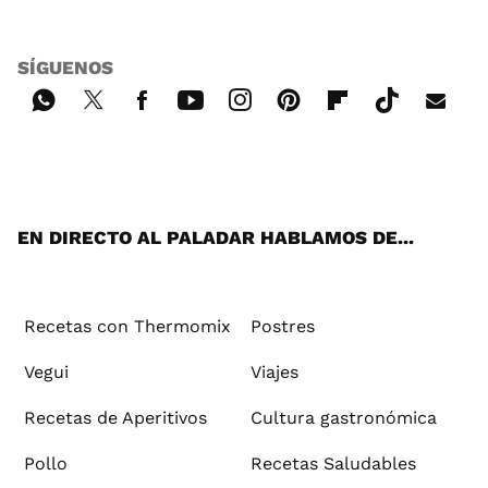
SÍGUENOS
Wh
Twi
Fac
You
Inst
Pint
Flip
Tikt
E-
ats
tter
ebo
tub
agr
ere
boa
ok
mai
App
ok
e
am
st
rd
l
EN DIRECTO AL PALADAR HABLAMOS DE...
Recetas con Thermomix
Postres
Vegui
Viajes
Recetas de Aperitivos
Cultura gastronómica
Pollo
Recetas Saludables