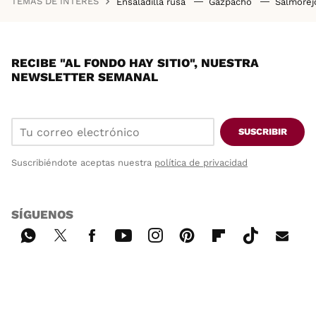
TEMAS DE INTERÉS
Ensaladilla rusa
Gazpacho
Salmore
RECIBE "AL FONDO HAY SITIO", NUESTRA
NEWSLETTER SEMANAL
SUSCRIBIR
Suscribiéndote aceptas nuestra
política de privacidad
SÍGUENOS
Wh
Twi
Fac
You
Inst
Pint
Flip
Tikt
E-
ats
tter
ebo
tub
agr
ere
boa
ok
mai
App
ok
e
am
st
rd
l