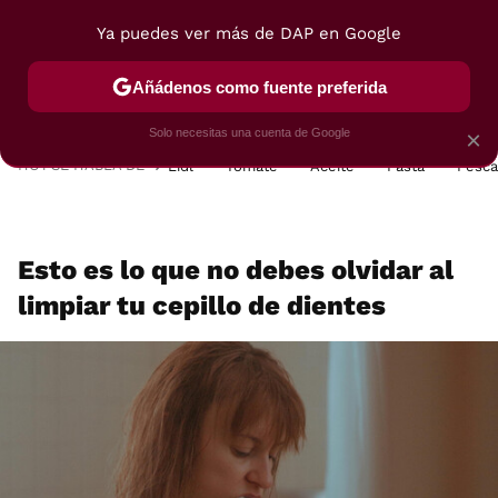
Ya puedes ver más de DAP en Google
MENÚ
NUEVO
Añádenos como fuente preferida
POSTRES
VIAJES
SELECCIÓN
VEGUI
Solo necesitas una cuenta de Google
×
HOY SE HABLA DE
Lidl
Tomate
Aceite
Pasta
Pesc
Esto es lo que no debes olvidar al
limpiar tu cepillo de dientes