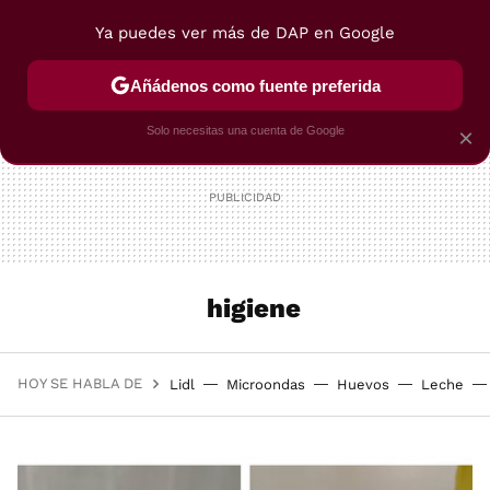
Ya puedes ver más de DAP en Google
MENÚ
NUEVO
Añádenos como fuente preferida
POSTRES
VIAJES
SELECCIÓN
VEGUI
Solo necesitas una cuenta de Google
×
higiene
HOY SE HABLA DE
Lidl
Microondas
Huevos
Leche