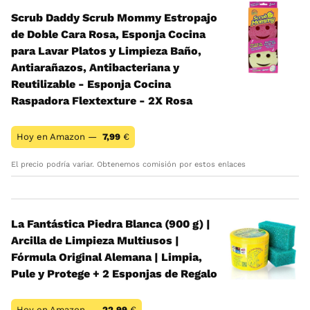
Scrub Daddy Scrub Mommy Estropajo
de Doble Cara Rosa, Esponja Cocina
para Lavar Platos y Limpieza Baño,
Antiarañazos, Antibacteriana y
Reutilizable - Esponja Cocina
Raspadora Flextexture - 2X Rosa
Hoy en Amazon —
7,99
€
El precio podría variar. Obtenemos comisión por estos enlaces
La Fantástica Piedra Blanca (900 g) |
Arcilla de Limpieza Multiusos |
Fórmula Original Alemana | Limpia,
Pule y Protege + 2 Esponjas de Regalo
Hoy en Amazon —
22,99
€