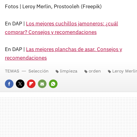
Fotos | Leroy Merlin, Prostooleh (Freepik)
En DAP |
Los mejores cuchillos jamoneros: ¿cuál
comprar? Consejos y recomendaciones
En DAP |
Las mejores planchas de asar. Consejos y
recomendaciones
TEMAS
Selección
limpieza
orden
Leroy Merli
FACEBOOK
TWITTER
FLIPBOARD
E-
WHATSAPP
MAIL