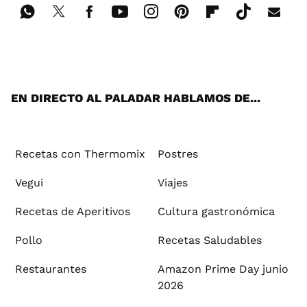
Wh
Twi
Fac
You
Inst
Pint
Flip
Tikt
E-
ats
tter
ebo
tub
agr
ere
boa
ok
mai
App
ok
e
am
st
rd
l
EN DIRECTO AL PALADAR HABLAMOS DE...
Recetas con Thermomix
Postres
Vegui
Viajes
Recetas de Aperitivos
Cultura gastronómica
Pollo
Recetas Saludables
Restaurantes
Amazon Prime Day junio
2026