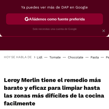
Ya puedes ver más de DAP en Google
Añádenos como fuente preferida
CAFETERAS
FREIDORAS DE AIRE
GUÍAS DE 
Solo necesitas una cuenta de Google
×
HOY SE HABLA DE
Lidl
Tomate
Chocolate
Pasta
P
Leroy Merlin tiene el remedio más
barato y eficaz para limpiar hasta
las zonas más difíciles de la cocina
facilmente