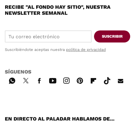
RECIBE "AL FONDO HAY SITIO", NUESTRA
NEWSLETTER SEMANAL
SUSCRIBIR
Suscribiéndote aceptas nuestra
política de privacidad
SÍGUENOS
Wh
Twi
Fac
You
Inst
Pint
Flip
Tikt
E-
ats
tter
ebo
tub
agr
ere
boa
ok
mai
App
ok
e
am
st
rd
l
EN DIRECTO AL PALADAR HABLAMOS DE...