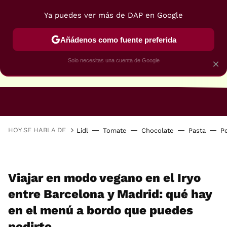
Ya puedes ver más de DAP en Google
Añádenos como fuente preferida
Solo necesitas una cuenta de Google
×
RECETAS VEGANAS
RECETAS VEGETARIANAS
HOY SE HABLA DE
Lidl
Tomate
Chocolate
Pasta
P
Viajar en modo vegano en el Iryo
entre Barcelona y Madrid: qué hay
en el menú a bordo que puedes
pedirte