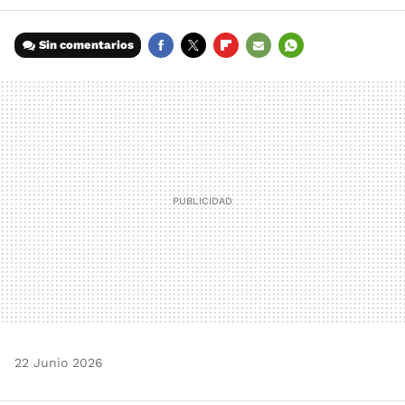
Sin comentarios
FACEBOOK
TWITTER
FLIPBOARD
E-
WHATSAPP
MAIL
22 Junio 2026