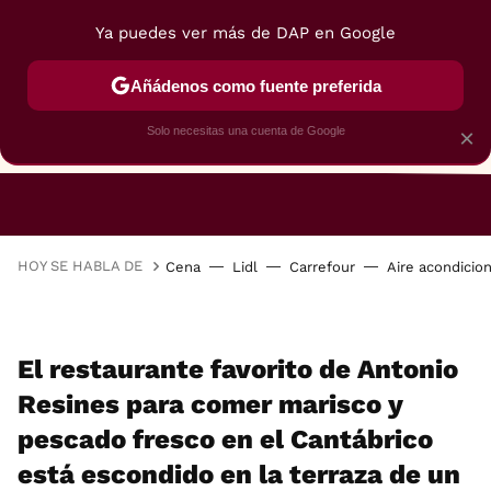
Ya puedes ver más de DAP en Google
Añádenos como fuente preferida
Solo necesitas una cuenta de Google
×
RESTAURANTES
GASTROGUÍA
48 HORAS
HOY SE HABLA DE
Cena
Lidl
Carrefour
Aire acondicio
El restaurante favorito de Antonio
Resines para comer marisco y
pescado fresco en el Cantábrico
está escondido en la terraza de un