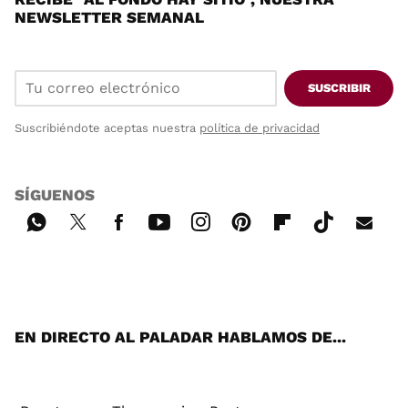
NEWSLETTER SEMANAL
SUSCRIBIR
Suscribiéndote aceptas nuestra
política de privacidad
SÍGUENOS
Wh
Twi
Fac
You
Inst
Pint
Flip
Tikt
E-
ats
tter
ebo
tub
agr
ere
boa
ok
mai
App
ok
e
am
st
rd
l
EN DIRECTO AL PALADAR HABLAMOS DE...