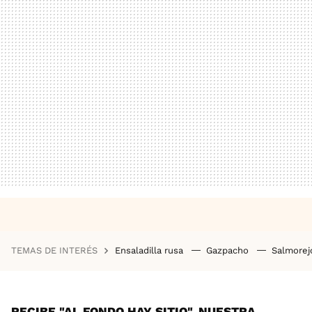
TEMAS DE INTERÉS
Ensaladilla rusa
Gazpacho
Salmore
RECIBE "AL FONDO HAY SITIO", NUESTRA