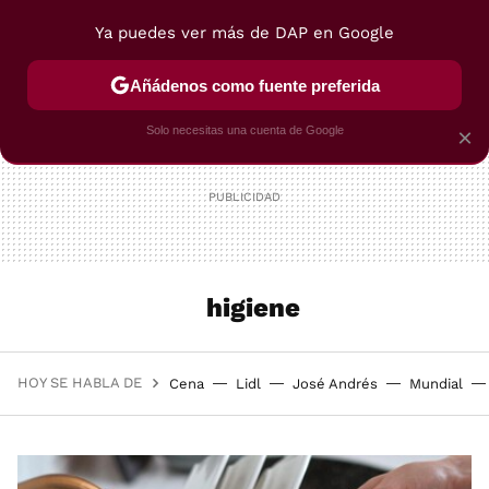
Ya puedes ver más de DAP en Google
MENÚ
NUEVO
Añádenos como fuente preferida
POSTRES
VIAJES
SELECCIÓN
VEGUI
Solo necesitas una cuenta de Google
×
higiene
HOY SE HABLA DE
Cena
Lidl
José Andrés
Mundial