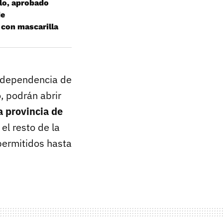
olo, aprobado
de
 con mascarilla
independencia de
o, podrán abrir
a provincia de
el resto de la
permitidos hasta