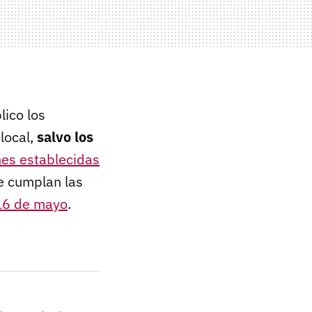
lico los
local,
salvo los
nes establecidas
e cumplan las
16 de mayo
.