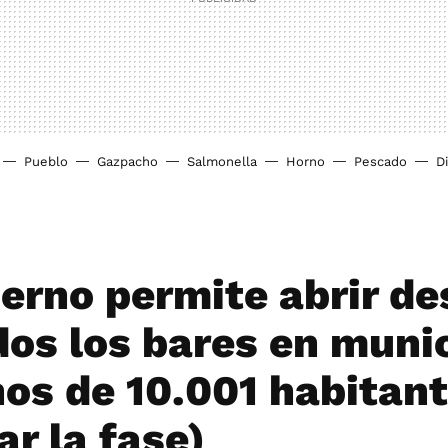
Pueblo
Gazpacho
Salmonella
Horno
Pescado
D
ierno permite abrir d
dos los bares en muni
os de 10.001 habitant
r la fase)