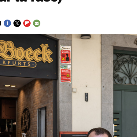
FACEBOOK
TWITTER
FLIPBOARD
E-
MAIL