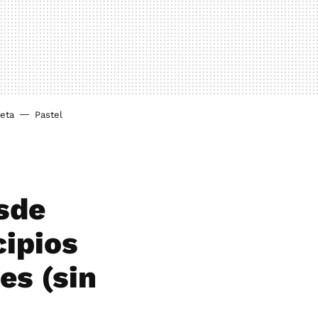
ieta
Pastel
esde
cipios
es (sin