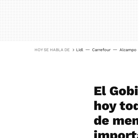
HOY SE HABLA DE
Lidl
Carrefour
Alcampo
El Gob
hoy to
de men
importa