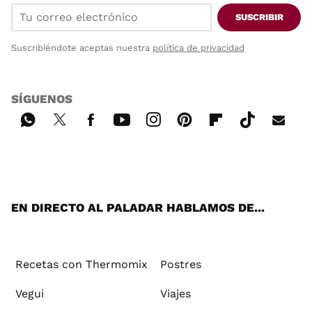
SUSCRIBIR
Suscribiéndote aceptas nuestra
política de privacidad
SÍGUENOS
Wh
Twi
Fac
You
Inst
Pint
Flip
Tikt
E-
ats
tter
ebo
tub
agr
ere
boa
ok
mai
App
ok
e
am
st
rd
l
EN DIRECTO AL PALADAR HABLAMOS DE...
Recetas con Thermomix
Postres
Vegui
Viajes