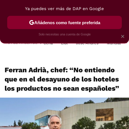
Ya puedes ver más de DAP en Google
MENÚ
NUEVO
Añádenos como fuente preferida
POSTRES
VIAJES
SELECCIÓN
VEGUI
Solo necesitas una cuenta de Google
×
HOY SE HABLA DE
Cena
Lidl
José Andrés
Mundial
Ferran Adrià, chef: “No entiendo
que en el desayuno de los hoteles
los productos no sean españoles”