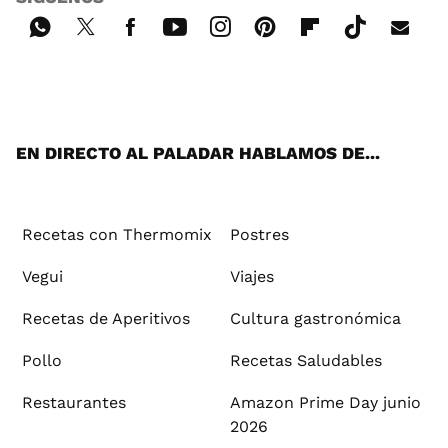
Wh
Twi
Fac
You
Inst
Pint
Flip
Tikt
E-
ats
tter
ebo
tub
agr
ere
boa
ok
mai
App
ok
e
am
st
rd
l
EN DIRECTO AL PALADAR HABLAMOS DE...
Recetas con Thermomix
Postres
Vegui
Viajes
Recetas de Aperitivos
Cultura gastronómica
Pollo
Recetas Saludables
Restaurantes
Amazon Prime Day junio
2026