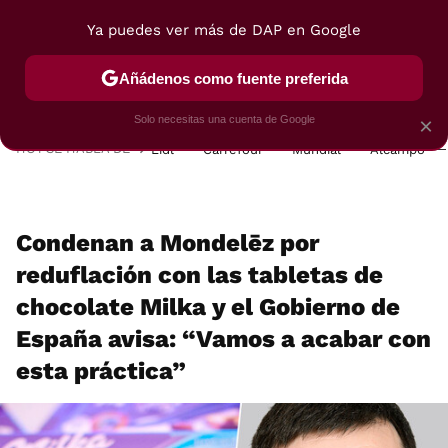
Ya puedes ver más de DAP en Google
MENÚ
NUEVO
Añádenos como fuente preferida
POSTRES
VIAJES
SELECCIÓN
VEGUI
Solo necesitas una cuenta de Google
×
HOY SE HABLA DE
Lidl
Carrefour
Mundial
Alcampo
Condenan a Mondelēz por
reduflación con las tabletas de
chocolate Milka y el Gobierno de
España avisa: “Vamos a acabar con
esta práctica”