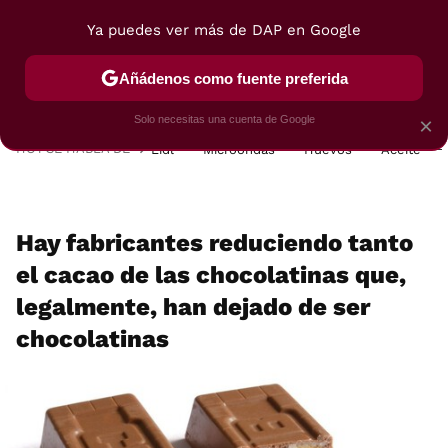
Ya puedes ver más de DAP en Google
MENÚ
NUEVO
Añádenos como fuente preferida
POSTRES
VIAJES
SELECCIÓN
VEGUI
Solo necesitas una cuenta de Google
×
HOY SE HABLA DE
Lidl
Microondas
Huevos
Aceite
Hay fabricantes reduciendo tanto
el cacao de las chocolatinas que,
legalmente, han dejado de ser
chocolatinas