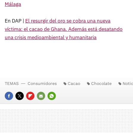
Málaga
En DAP |
El resurgir del oro se cobra una nueva
víctima: el cacao de Ghana. Además está desatando
una crisis medioambiental y humanitaria
TEMAS
Consumidores
Cacao
Chocolate
Notic
FACEBOOK
TWITTER
FLIPBOARD
E-
WHATSAPP
MAIL