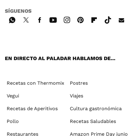
SÍGUENOS
Wh
Twi
Fac
You
Inst
Pint
Flip
Tikt
E-
ats
tter
ebo
tub
agr
ere
boa
ok
mai
App
ok
e
am
st
rd
l
EN DIRECTO AL PALADAR HABLAMOS DE...
Recetas con Thermomix
Postres
Vegui
Viajes
Recetas de Aperitivos
Cultura gastronómica
Pollo
Recetas Saludables
Restaurantes
Amazon Prime Day junio