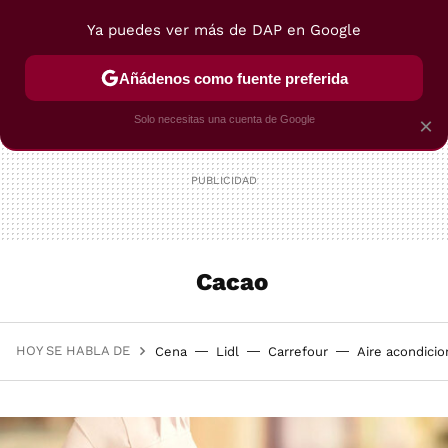
Ya puedes ver más de DAP en Google
MENÚ
NUEVO
Añádenos como fuente preferida
POSTRES
VIAJES
SELECCIÓN
VEGUI
Solo necesitas una cuenta de Google
×
Cacao
HOY SE HABLA DE
Cena
Lidl
Carrefour
Aire acondici