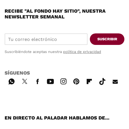
RECIBE "AL FONDO HAY SITIO", NUESTRA
NEWSLETTER SEMANAL
SUSCRIBIR
Suscribiéndote aceptas nuestra
política de privacidad
SÍGUENOS
Wh
Twi
Fac
You
Inst
Pint
Flip
Tikt
E-
ats
tter
ebo
tub
agr
ere
boa
ok
mai
App
ok
e
am
st
rd
l
EN DIRECTO AL PALADAR HABLAMOS DE...