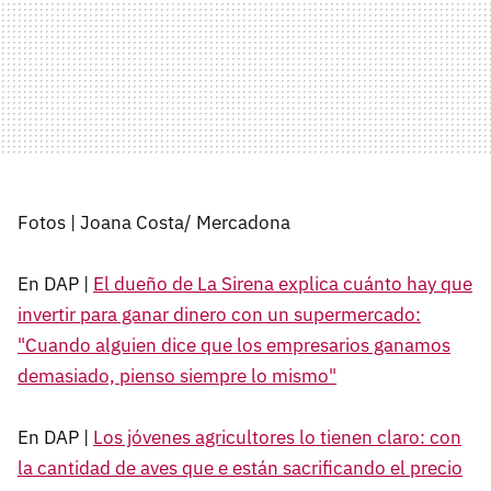
Fotos | Joana Costa/ Mercadona
En DAP |
El dueño de La Sirena explica cuánto hay que
invertir para ganar dinero con un supermercado:
"Cuando alguien dice que los empresarios ganamos
demasiado, pienso siempre lo mismo"
En DAP |
Los jóvenes agricultores lo tienen claro: con
la cantidad de aves que e están sacrificando el precio