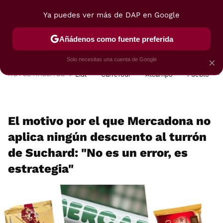
Ya puedes ver más de DAP en Google
MENÚ
NUEVO
Añádenos como fuente preferida
POSTRES
VIAJES
SELECCIÓN
VEGUI
Solo necesitas una cuenta de Google
×
HOY SE HABLA DE
Lidl
Carrefour
Alcampo
Pueblo
El motivo por el que Mercadona no
aplica ningún descuento al turrón
de Suchard: "No es un error, es
estrategia"