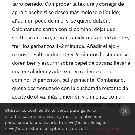
tarro cerrado. Comprobar la textura y corregir de
agua o aceite si se desea más meloso o líquido;
añadir un poco de miel si se quiere dulzón.
Calentar una sartén con el comino, dejar que
suelte su aroma y retirar. Añadir más aceite aceite y
freír los garbanzos 1-2 minutos. Añadir el ajo y
remover. Saltear durante 5-6 minutos hasta que se
doren bien y escurrir sobre papel de cocina; llevar a
una ensaladera y aderezar en caliente con el
comino, el pimentón, sal y pimienta. Combinar el
queso desmenuzado con la cucharada restante de
aceite de oliva, más pimentón y pimienta, con un
poco de ralladura del limón si se desea. Mezclar
Utilizamos cookies de terceros para generar
con los garbanzos y añadir la vinagreta.
estadísticas de audiencia y mostrar publicidad
×
personalizada analizando tu navegación. Si sigues
navegando estarás aceptando su uso.
Más información
Receta completa |
Ensalada hummues