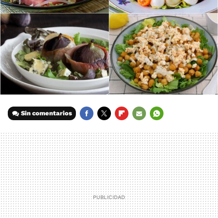
Sin comentarios
FACEBOOK
TWITTER
FLIPBOARD
E-
WHATSAPP
MAIL