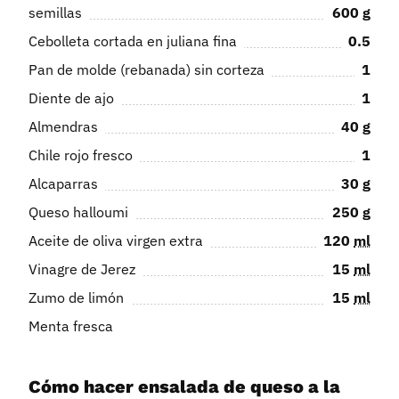
semillas
600
g
Cebolleta cortada en juliana fina
0.5
Pan de molde (rebanada) sin corteza
1
Diente de ajo
1
Almendras
40
g
Chile rojo fresco
1
Alcaparras
30
g
Queso halloumi
250
g
Aceite de oliva virgen extra
120
ml
Vinagre de Jerez
15
ml
Zumo de limón
15
ml
Menta fresca
Cómo hacer ensalada de queso a la