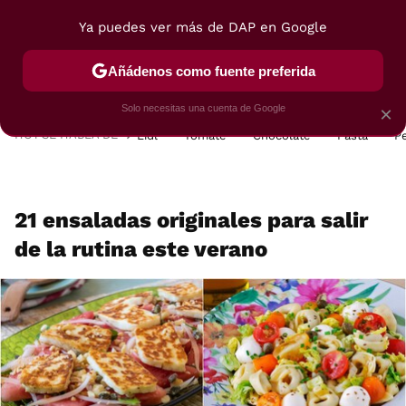
Ya puedes ver más de DAP en Google
MENÚ
NUEVO
Añádenos como fuente preferida
POSTRES
VIAJES
SELECCIÓN
VEGUI
Solo necesitas una cuenta de Google
×
HOY SE HABLA DE
Lidl
Tomate
Chocolate
Pasta
P
21 ensaladas originales para salir
de la rutina este verano