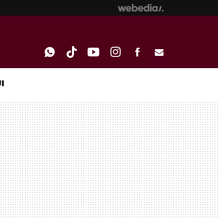
I
WHATSAPP
TIKTOK
YOUTUBE
INSTAGRAM
FACEBOOK
E-
MAIL