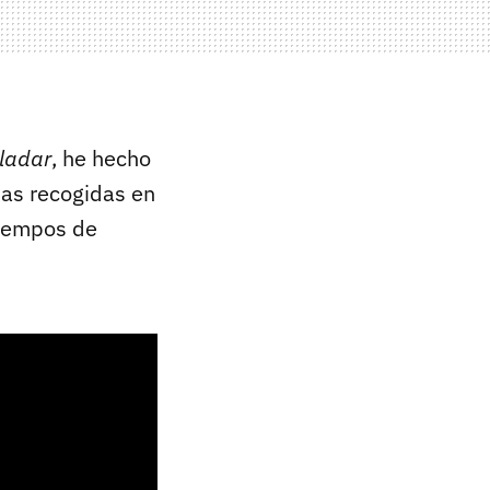
aladar
, he hecho
das recogidas en
tiempos de