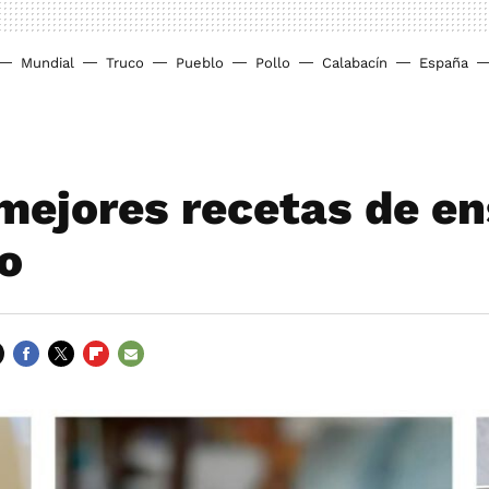
Mundial
Truco
Pueblo
Pollo
Calabacín
España
 mejores recetas de e
lo
FACEBOOK
TWITTER
FLIPBOARD
E-
MAIL