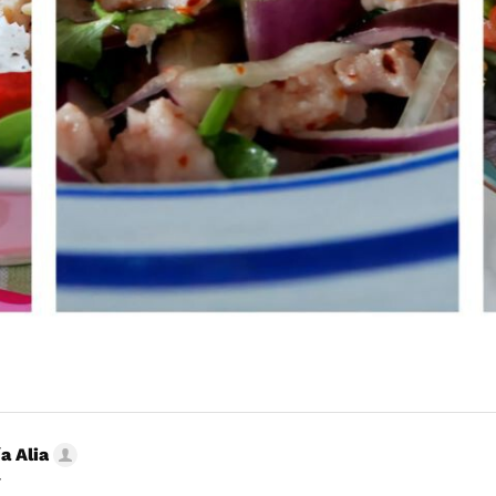
a Alia
r