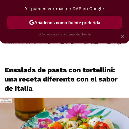
Ya puedes ver más de DAP en Google
MENÚ
NUEVO
Añádenos como fuente preferida
POSTRES
VIAJES
SELECCIÓN
VEGUI
Solo necesitas una cuenta de Google
×
HOY SE HABLA DE
Lidl
Carrefour
Mundial
Alcampo
Ensalada de pasta con tortellini:
una receta diferente con el sabor
de Italia