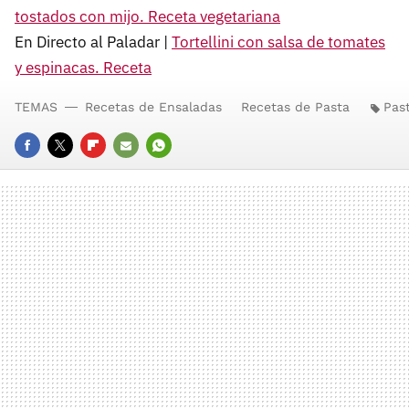
tostados con mijo. Receta vegetariana
En Directo al Paladar |
Tortellini con salsa de tomates
y espinacas. Receta
TEMAS
Recetas de Ensaladas
Recetas de Pasta
Pas
FACEBOOK
TWITTER
FLIPBOARD
E-
WHATSAPP
MAIL