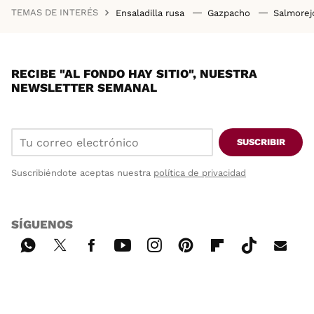
TEMAS DE INTERÉS
Ensaladilla rusa
Gazpacho
Salmore
RECIBE "AL FONDO HAY SITIO", NUESTRA
NEWSLETTER SEMANAL
SUSCRIBIR
Suscribiéndote aceptas nuestra
política de privacidad
SÍGUENOS
Wh
Twi
Fac
You
Inst
Pint
Flip
Tikt
E-
ats
tter
ebo
tub
agr
ere
boa
ok
mai
App
ok
e
am
st
rd
l