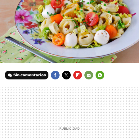
Sin comentarios
FACEBOOK
TWITTER
FLIPBOARD
E-
WHATSAPP
MAIL