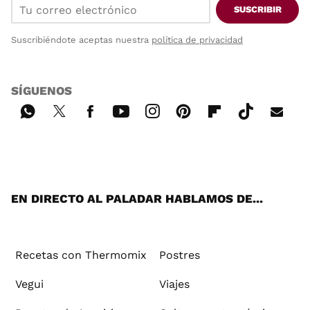
SUSCRIBIR
Suscribiéndote aceptas nuestra
política de privacidad
SÍGUENOS
Wh
Twi
Fac
You
Inst
Pint
Flip
Tikt
E-
ats
tter
ebo
tub
agr
ere
boa
ok
mai
App
ok
e
am
st
rd
l
EN DIRECTO AL PALADAR HABLAMOS DE...
Recetas con Thermomix
Postres
Vegui
Viajes