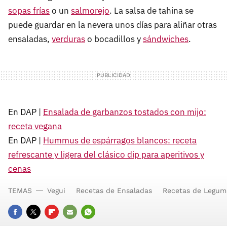
sopas frías
o un
salmorejo
. La salsa de tahina se
puede guardar en la nevera unos días para aliñar otras
ensaladas,
verduras
o bocadillos y
sándwiches
.
En DAP |
Ensalada de garbanzos tostados con mijo:
receta vegana
En DAP |
Hummus de espárragos blancos: receta
refrescante y ligera del clásico dip para aperitivos y
cenas
TEMAS
Vegui
Recetas de Ensaladas
Recetas de Legum
FACEBOOK
TWITTER
FLIPBOARD
E-
WHATSAPP