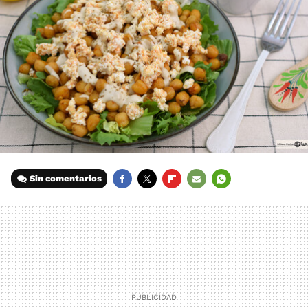
Sin comentarios
FACEBOOK
TWITTER
FLIPBOARD
E-
WHATSAPP
MAIL