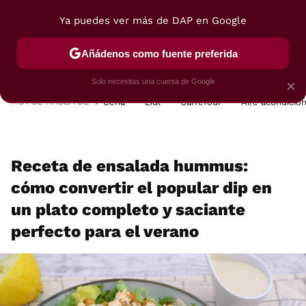
Ya puedes ver más de DAP en Google
MENÚ
NUEVO
Añádenos como fuente preferida
POSTRES
VIAJES
SELECCIÓN
VEGUI
Solo necesitas una cuenta de Google
×
HOY SE HABLA DE
Cena
Lidl
Carrefour
Aire acondicio
Receta de ensalada hummus:
cómo convertir el popular dip en
un plato completo y saciante
perfecto para el verano