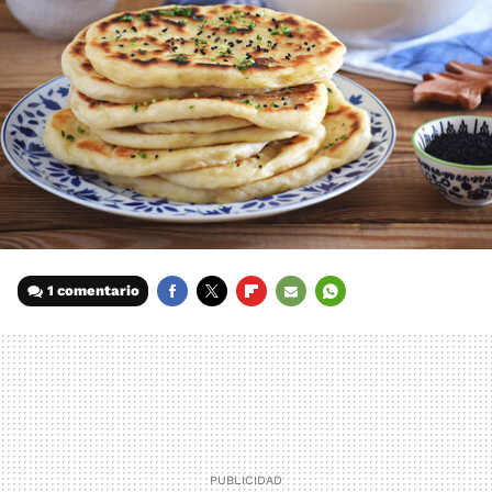
1 comentario
FACEBOOK
TWITTER
FLIPBOARD
E-
WHATSAPP
MAIL