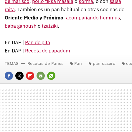
de marisco
,
pollo tikka masala
o
korma
, o con
salsa
raita
. También es un pan habitual en otras cocinas de
Oriente Medio y Próximo
,
acompañando hummus
,
baba ganoush
o
tzatziki
.
En DAP |
Pan de pita
En DAP |
Receta de papadum
TEMAS
Recetas de Panes
Pan
pan casero
co
FACEBOOK
TWITTER
FLIPBOARD
E-
WHATSAPP
MAIL