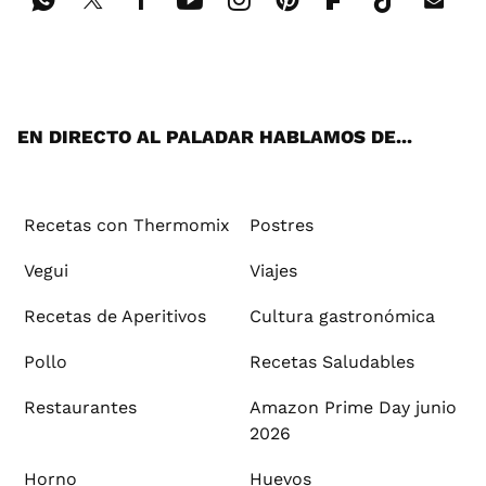
Wh
Twi
Fac
You
Inst
Pint
Flip
Tikt
E-
ats
tter
ebo
tub
agr
ere
boa
ok
mai
App
ok
e
am
st
rd
l
EN DIRECTO AL PALADAR HABLAMOS DE...
Recetas con Thermomix
Postres
Vegui
Viajes
Recetas de Aperitivos
Cultura gastronómica
Pollo
Recetas Saludables
Restaurantes
Amazon Prime Day junio
2026
Horno
Huevos