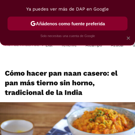
Ya puedes ver más de DAP en Google
MENÚ
NUEVO
Añádenos como fuente preferida
POSTRES
VIAJES
SELECCIÓN
VEGUI
Solo necesitas una cuenta de Google
×
HOY SE HABLA DE
Lidl
Tenerife
Alcampo
Azúcar
G
Cómo hacer pan naan casero: el
pan más tierno sin horno,
tradicional de la India