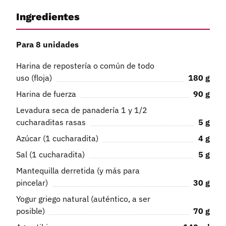
Ingredientes
Para 8 unidades
Harina de repostería o común de todo
uso (floja)
180
g
Harina de fuerza
90
g
Levadura seca de panadería 1 y 1/2
cucharaditas rasas
5
g
Azúcar (1 cucharadita)
4
g
Sal (1 cucharadita)
5
g
Mantequilla derretida (y más para
pincelar)
30
g
Yogur griego natural (auténtico, a ser
posible)
70
g