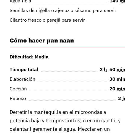
Agua tibia
140
ml
Semillas de nigella o ajenuz o sésamo para servir
Cilantro fresco o perejil para servir
Cómo hacer pan naan
Dificultad: Media
Tiempo total
2
h
50
min
Elaboración
30
min
Cocción
20
min
Reposo
2
h
Derretir la mantequilla en el microondas a
potencia baja y tiempos cortos, o en un cacito, y
calentar ligeramente el agua. Mezclar en un