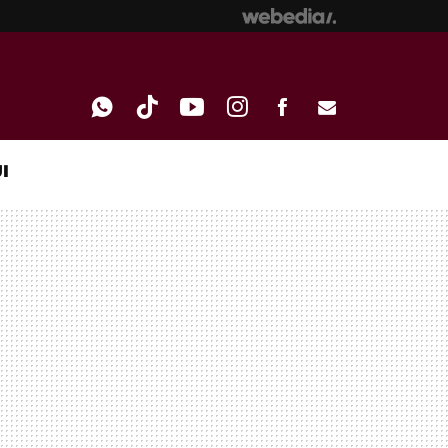
I
WHATSAPP
TIKTOK
YOUTUBE
INSTAGRAM
FACEBOOK
E-
MAIL