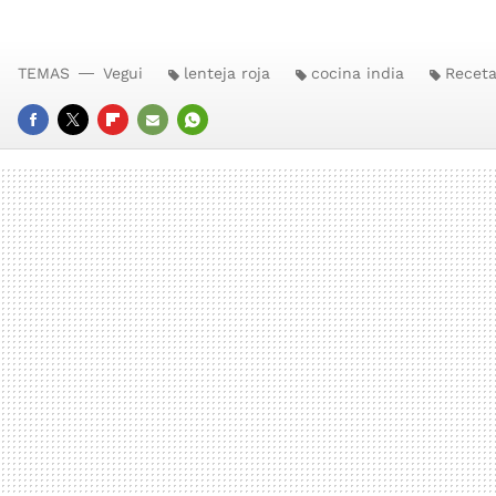
TEMAS
Vegui
lenteja roja
cocina india
Receta
FACEBOOK
TWITTER
FLIPBOARD
E-
WHATSAPP
MAIL