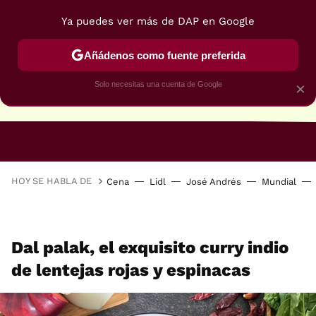
Ya puedes ver más de DAP en Google
Añádenos como fuente preferida
Solo necesitas una cuenta de Google
×
RECETAS VEGANAS
RECETAS VEGETARIANAS
HOY SE HABLA DE
Cena
Lidl
José Andrés
Mundial
Dal palak, el exquisito curry indio
de lentejas rojas y espinacas