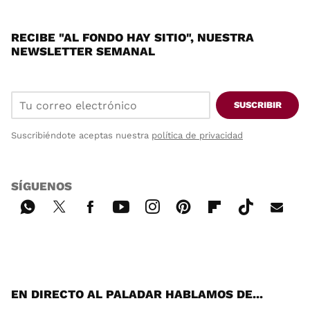
RECIBE "AL FONDO HAY SITIO", NUESTRA
NEWSLETTER SEMANAL
SUSCRIBIR
Suscribiéndote aceptas nuestra
política de privacidad
SÍGUENOS
Wh
Twi
Fac
You
Inst
Pint
Flip
Tikt
E-
ats
tter
ebo
tub
agr
ere
boa
ok
mai
App
ok
e
am
st
rd
l
EN DIRECTO AL PALADAR HABLAMOS DE...