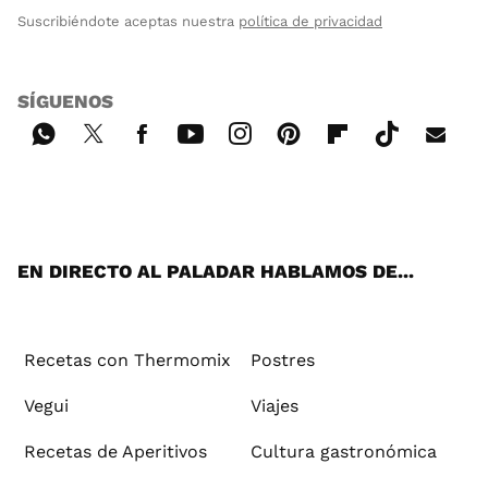
Suscribiéndote aceptas nuestra
política de privacidad
SÍGUENOS
Wh
Twi
Fac
You
Inst
Pint
Flip
Tikt
E-
ats
tter
ebo
tub
agr
ere
boa
ok
mai
App
ok
e
am
st
rd
l
EN DIRECTO AL PALADAR HABLAMOS DE...
Recetas con Thermomix
Postres
Vegui
Viajes
Recetas de Aperitivos
Cultura gastronómica