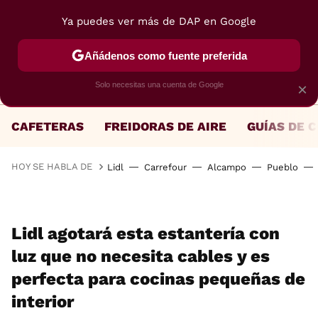
Ya puedes ver más de DAP en Google
MENÚ
NUEVO
Añádenos como fuente preferida
Solo necesitas una cuenta de Google
×
CAFETERAS
FREIDORAS DE AIRE
GUÍAS DE 
HOY SE HABLA DE
Lidl
Carrefour
Alcampo
Pueblo
Lidl agotará esta estantería con
luz que no necesita cables y es
perfecta para cocinas pequeñas de
interior