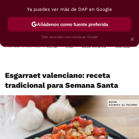
Ya puedes ver más de DAP en Google
MENÚ
NUEVO
Añádenos como fuente preferida
POSTRES
VIAJES
SELECCIÓN
VEGUI
Solo necesitas una cuenta de Google
×
HOY SE HABLA DE
Cena
Lidl
José Andrés
Mundial
Esgarraet valenciano: receta
tradicional para Semana Santa