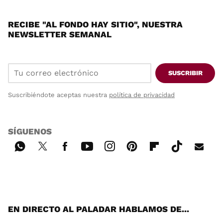
RECIBE "AL FONDO HAY SITIO", NUESTRA
NEWSLETTER SEMANAL
SUSCRIBIR
Suscribiéndote aceptas nuestra
política de privacidad
SÍGUENOS
Wh
Twi
Fac
You
Inst
Pint
Flip
Tikt
E-
ats
tter
ebo
tub
agr
ere
boa
ok
mai
App
ok
e
am
st
rd
l
EN DIRECTO AL PALADAR HABLAMOS DE...