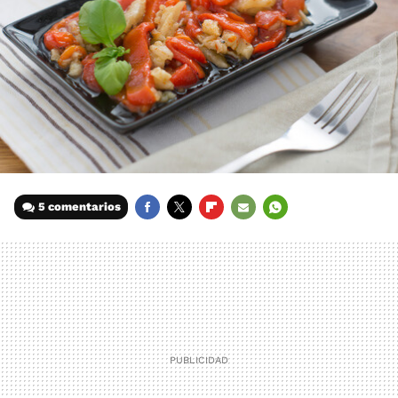
5 comentarios
FACEBOOK
TWITTER
FLIPBOARD
E-
WHATSAPP
MAIL