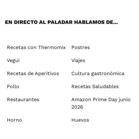
ats
tter
ebo
tub
agr
ere
boa
ok
mai
App
ok
e
am
st
rd
l
EN DIRECTO AL PALADAR HABLAMOS DE...
Recetas con Thermomix
Postres
Vegui
Viajes
Recetas de Aperitivos
Cultura gastronómica
Pollo
Recetas Saludables
Restaurantes
Amazon Prime Day junio
2026
Horno
Huevos