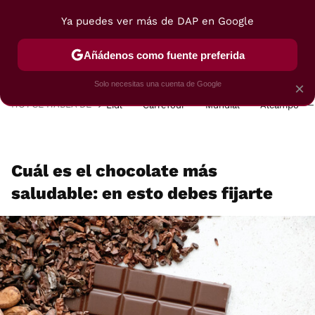
Ya puedes ver más de DAP en Google
MENÚ
NUEVO
Añádenos como fuente preferida
POSTRES
VIAJES
SELECCIÓN
VEGUI
Solo necesitas una cuenta de Google
×
HOY SE HABLA DE
Lidl
Carrefour
Mundial
Alcampo
Cuál es el chocolate más
saludable: en esto debes fijarte