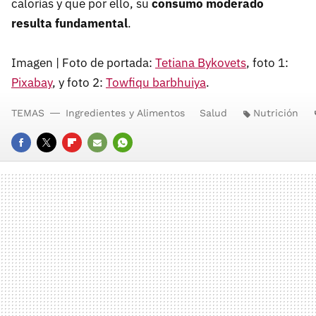
calorías y que por ello, su
consumo moderado
resulta fundamental
.
Imagen | Foto de portada:
Tetiana Bykovets
, foto 1:
Pixabay
, y foto 2:
Towfiqu barbhuiya
.
TEMAS
Ingredientes y Alimentos
Salud
Nutrición
FACEBOOK
TWITTER
FLIPBOARD
E-
WHATSAPP
MAIL